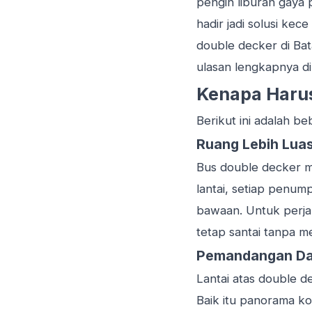
pengin
liburan gaya
hadir jadi solusi k
double decker di Ba
ulasan lengkapnya di
Kenapa Haru
Berikut ini adalah b
Ruang Lebih Lua
Bus double decker m
lantai, setiap penu
bawaan. Untuk perja
tetap santai tanpa m
Pemandangan Dar
Lantai atas double 
Baik itu panorama ko