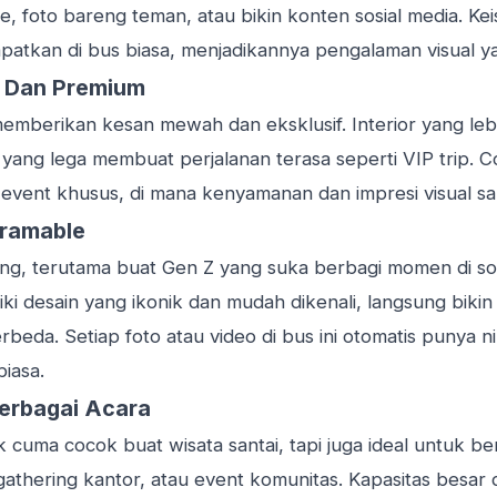
e, foto bareng teman, atau bikin konten sosial media. Ke
patkan di bus biasa, menjadikannya pengalaman visual y
f Dan Premium
mberikan kesan mewah dan eksklusif. Interior yang lebih
yang lega membuat perjalanan terasa seperti VIP trip. 
event khusus, di mana kenyamanan dan impresi visual sa
gramable
ing, terutama buat Gen Z yang suka berbagi momen di sos
ki desain yang ikonik dan mudah dikenali, langsung biki
erbeda. Setiap foto atau video di bus ini otomatis punya nil
biasa.
Berbagai Acara
cuma cocok buat wisata santai, tapi juga ideal untuk ber
p, gathering kantor, atau event komunitas. Kapasitas besar