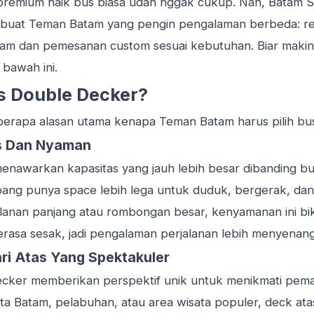
 premium
naik bus biasa udah nggak cukup. Nah, Batam S
ece buat Teman Batam yang pengin pengalaman berbeda: 
tam dan
pemesanan custom sesuai kebutuhan
. Biar maki
 bawah ini.
s Double Decker?
eberapa alasan utama kenapa Teman Batam harus pilih bu
s Dan Nyaman
enawarkan kapasitas yang jauh lebih besar dibanding bu
mpang punya space lebih lega untuk duduk, bergerak, d
lanan panjang atau rombongan besar, kenyamanan ini bi
erasa sesak, jadi pengalaman perjalanan lebih menyenan
i Atas Yang Spektakuler
decker memberikan perspektif unik untuk menikmati pema
ta Batam, pelabuhan, atau area wisata populer, deck atas