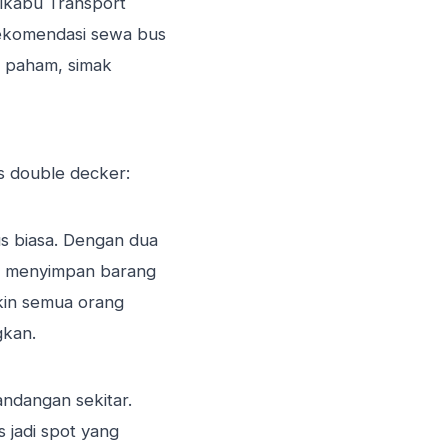
ikabu Transport
rekomendasi sewa bus
n paham, simak
s double decker:
s biasa. Dengan dua
an menyimpan barang
kin semua orang
gkan.
ndangan sekitar.
 jadi spot yang