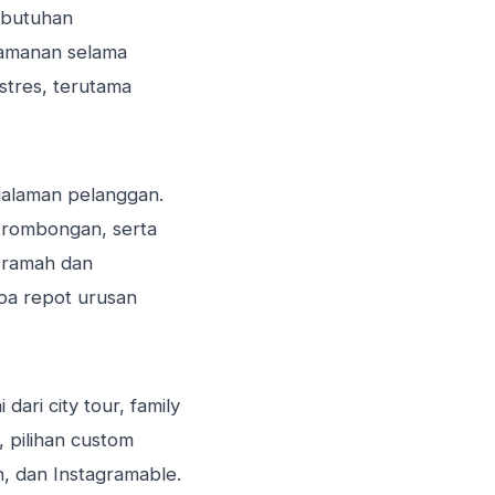
ebutuhan
yamanan selama
stres, terutama
galaman pelanggan.
 rombongan, serta
g ramah dan
npa repot urusan
ari city tour, family
 pilihan custom
n, dan Instagramable.