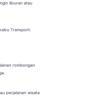
ngin liburan atau
ikabu Transport:
alanan rombongan
ga.
au perjalanan wisata