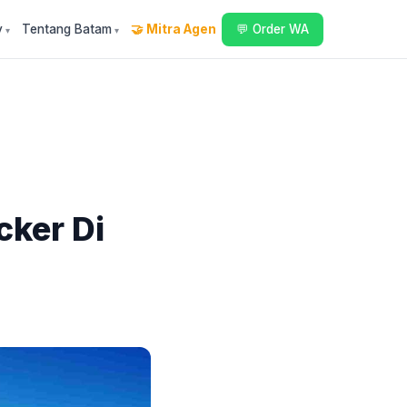
y
Tentang Batam
🤝 Mitra Agen
💬 Order WA
ker Di