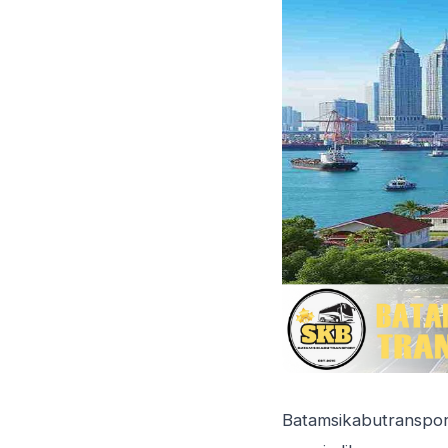
Batamsikabutranspo