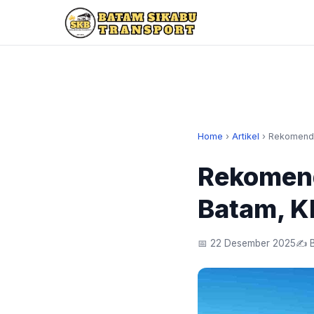
Home
›
Artikel
›
Rekomenda
Rekomend
Batam, K
📅 22 Desember 2025
✍️ 