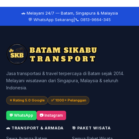
🚗 Melayani 24/7 — Batam, Singapura & Malaysia
💬 WhatsApp Sekarang
|
📞 0813-9664-345
Jasa transportasi & travel terpercaya di Batam sejak 2014.
Melayani wisatawan dari Singapura, Malaysia & seluruh
Indonesia.
⭐ Rating 5.0 Google
✅ 1000+ Pelanggan
💬 WhatsApp
📷 Instagram
🚗 TRANSPORT & ARMADA
🎯 PAKET WISATA
Sewa Avanza Batam
Semua Paket Wisata