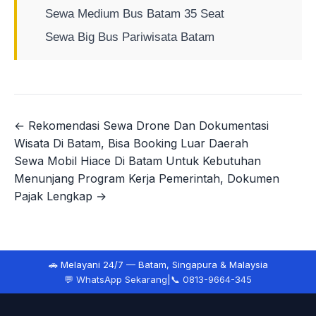
Sewa Medium Bus Batam 35 Seat
Sewa Big Bus Pariwisata Batam
← Rekomendasi Sewa Drone Dan Dokumentasi
Navigasi
Wisata Di Batam, Bisa Booking Luar Daerah
pos
Sewa Mobil Hiace Di Batam Untuk Kebutuhan
Menunjang Program Kerja Pemerintah, Dokumen
Pajak Lengkap →
🚗 Melayani 24/7 — Batam, Singapura & Malaysia
💬 WhatsApp Sekarang
|
📞 0813-9664-345