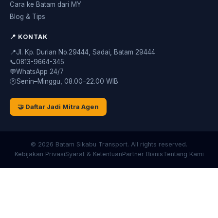
Cara ke Batam dari MY
Blog & Tips
📍 KONTAK
📍
Jl. Kp. Durian No.29444, Sadai, Batam 29444
📞
0813-9664-345
💬
WhatsApp 24/7
🕐
Senin–Minggu, 08.00–22.00 WIB
🤝 Daftar Jadi Mitra Agen
© 2026 Batam Sikabu Transport. All rights reserved.
Kebijakan Privasi
Syarat & Ketentuan
Partner Bisnis
Tentang Kami