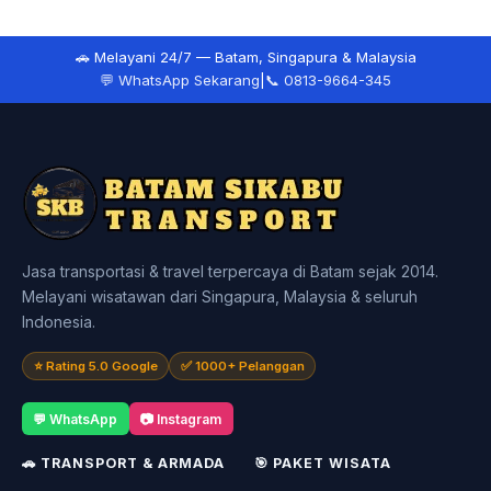
🚗 Melayani 24/7 — Batam, Singapura & Malaysia
💬 WhatsApp Sekarang
|
📞 0813-9664-345
Jasa transportasi & travel terpercaya di Batam sejak 2014.
Melayani wisatawan dari Singapura, Malaysia & seluruh
Indonesia.
⭐ Rating 5.0 Google
✅ 1000+ Pelanggan
💬 WhatsApp
📷 Instagram
🚗 TRANSPORT & ARMADA
🎯 PAKET WISATA