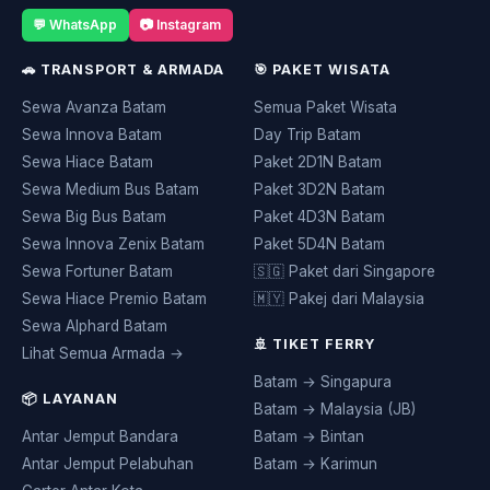
💬 WhatsApp
📷 Instagram
🚗 TRANSPORT & ARMADA
🎯 PAKET WISATA
Sewa Avanza Batam
Semua Paket Wisata
Sewa Innova Batam
Day Trip Batam
Sewa Hiace Batam
Paket 2D1N Batam
Sewa Medium Bus Batam
Paket 3D2N Batam
Sewa Big Bus Batam
Paket 4D3N Batam
Sewa Innova Zenix Batam
Paket 5D4N Batam
Sewa Fortuner Batam
🇸🇬 Paket dari Singapore
Sewa Hiace Premio Batam
🇲🇾 Pakej dari Malaysia
Sewa Alphard Batam
🚢 TIKET FERRY
Lihat Semua Armada →
Batam → Singapura
📦 LAYANAN
Batam → Malaysia (JB)
Antar Jemput Bandara
Batam → Bintan
Antar Jemput Pelabuhan
Batam → Karimun