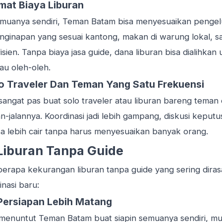
mat Biaya Liburan
uanya sendiri, Teman Batam bisa menyesuaikan pengelu
enginapan yang sesuai kantong, makan di warung lokal, s
fisien. Tanpa biaya jasa guide, dana liburan bisa dialihk
tau oleh-oleh.
o Traveler Dan Teman Yang Satu Frekuensi
sangat pas buat solo traveler atau liburan bareng teman
lan-jalannya. Koordinasi jadi lebih gampang, diskusi keput
sa lebih cair tanpa harus menyesuaikan banyak orang.
iburan Tanpa Guide
eberapa kekurangan liburan tanpa guide yang sering diras
inasi baru:
Persiapan Lebih Matang
menuntut Teman Batam buat siapin semuanya sendiri, mulai