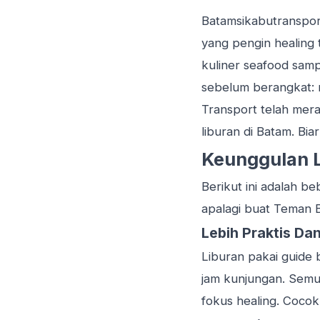
Batamsikabutranspo
yang pengin healing ti
kuliner seafood
samp
sebelum berangkat: m
Transport telah me
liburan di Batam. Bia
Keunggulan L
Berikut ini adalah b
apalagi buat Teman B
Lebih Praktis Da
Liburan pakai guide b
jam kunjungan. Semua
fokus healing. Cocok