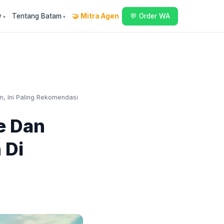
y
Tentang Batam
🤝 Mitra Agen
💬 Order WA
, Ini Paling Rekomendasi
e Dan
 Di