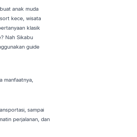
i buat anak muda
resort kece,
wisata
ertanyaan klasik
de? Nah Sikabu
nggunakan guide
sa manfaatnya,
ransportasi, sampai
matin perjalanan, dan