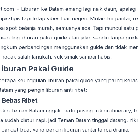
rt.com
– Liburan ke Batam emang lagi naik daun, apalag
pis-tipis tapi tetap vibes luar negeri. Mulai dari pantai, 
ai spot belanja murah, semuanya ada. Tapi muncul satu p
ending liburan pakai guide atau jalan sendiri tanpa gui
rangkum perbandingan menggunakan guide dan tidak me
r nggak salah langkah, yuk simak sampai habis.
iburan Pakai Guide
eberapa keunggulan liburan pakai guide yang paling kera
atam yang pengin liburan anti ribet:
n Bebas Ribet
ikin Teman Batam nggak perlu pusing mikirin itinerary, t
 sudah diatur rapi, jadi Teman Batam tinggal datang, nik
 banget buat yang pengin liburan santai tanpa drama.