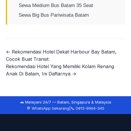
Sewa Medium Bus Batam 35 Seat
Sewa Big Bus Pariwisata Batam
← Rekomendasi Hotel Dekat Harbour Bay Batam,
Navigasi
Cocok Buat Transit
pos
Rekomendasi Hotel Yang Memiliki Kolam Renang
Anak Di Batam, Ini Daftarnya →
🚗 Melayani 24/7 — Batam, Singapura & Malaysia
💬 WhatsApp Sekarang
|
📞 0813-9664-345