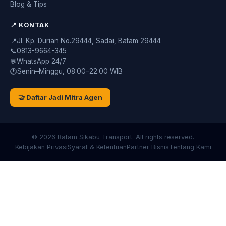
Blog & Tips
📍 KONTAK
📍
Jl. Kp. Durian No.29444, Sadai, Batam 29444
📞
0813-9664-345
💬
WhatsApp 24/7
🕐
Senin–Minggu, 08.00–22.00 WIB
🤝 Daftar Jadi Mitra Agen
© 2026 Batam Sikabu Transport. All rights reserved.
Kebijakan Privasi
Syarat & Ketentuan
Partner Bisnis
Tentang Kami