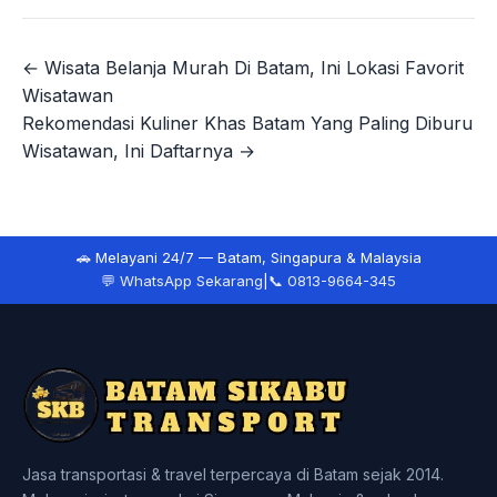
← Wisata Belanja Murah Di Batam, Ini Lokasi Favorit
Navigasi
Wisatawan
pos
Rekomendasi Kuliner Khas Batam Yang Paling Diburu
Wisatawan, Ini Daftarnya →
🚗 Melayani 24/7 — Batam, Singapura & Malaysia
💬 WhatsApp Sekarang
|
📞 0813-9664-345
Jasa transportasi & travel terpercaya di Batam sejak 2014.