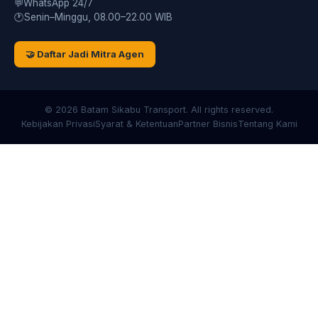
💬
WhatsApp 24/7
🕐
Senin–Minggu, 08.00–22.00 WIB
🤝 Daftar Jadi Mitra Agen
© 2026 Batam Sikabu Transport. All rights reserved.
Kebijakan Privasi
Syarat & Ketentuan
Partner Bisnis
Tentang Kami