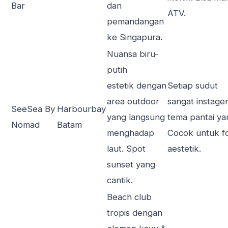
Bar
dan
ATV.
pemandangan
ke Singapura.
Nuansa biru-
putih
estetik dengan
Setiap sudut
area outdoor
sangat instage
SeeSea By
Harbourbay
yang langsung
tema pantai ya
Nomad
Batam
menghadap
Cocok untuk f
laut. Spot
aestetik.
sunset yang
cantik.
Beach club
tropis dengan