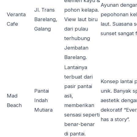
elemen kayu &
Ayunan dengan
Jl. Trans
pohon kelapa.
Veranta
pepohonan kel
Barelang,
View laut biru
Cafe
laut. Suasana 
Galang
dari pulau
sunset sangat 
terhubung
Jembatan
Barelang.
Lantainya
terbuat dari
Konsep lantai 
pasir pantai
Pantai
unik. Banyak s
Mad
asli,
Indah
aestetik dengan
Beach
memberikan
Mutiara
dekoratif “Ev
sensasi seperti
has a story”.
benar-benar
di pantai.