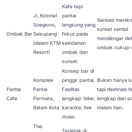
Kafe tepi
Jl. Kolonel
pantai
Sensasi menikm
Soegiono,
langsung yang
sunset sambil
Ombak Bar
Sekupang
fokus pada
mendengar de
(dalam KTM
keindahan
ombak cukup d
Resort)
ombak dan
sunset.
Konsep bar di
Komplek
pinggir pantai.
Bukan hanya k
Pantai
Pantai
Fasilitas
tapi destinasi 
Cafe
Permata,
lengkap: biliar,
lengkap dari s
Batam Kota
karaoke, live
malam hari.
music.
The
Terletak di