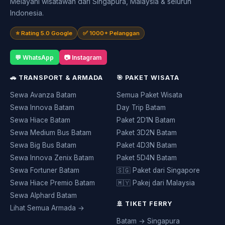
Melayani wisatawan dari Singapura, Malaysia & seluruh
Indonesia.
⭐ Rating 5.0 Google
✅ 1000+ Pelanggan
💬 WhatsApp
📷 Instagram
🚗 TRANSPORT & ARMADA
🎯 PAKET WISATA
Sewa Avanza Batam
Semua Paket Wisata
Sewa Innova Batam
Day Trip Batam
Sewa Hiace Batam
Paket 2D1N Batam
Sewa Medium Bus Batam
Paket 3D2N Batam
Sewa Big Bus Batam
Paket 4D3N Batam
Sewa Innova Zenix Batam
Paket 5D4N Batam
Sewa Fortuner Batam
🇸🇬 Paket dari Singapore
Sewa Hiace Premio Batam
🇲🇾 Pakej dari Malaysia
Sewa Alphard Batam
🚢 TIKET FERRY
Lihat Semua Armada →
Batam → Singapura